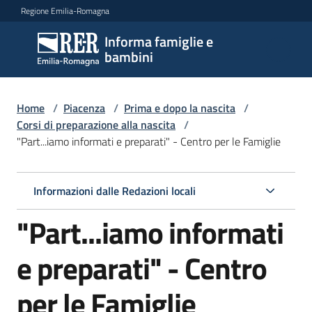
Vai al contenuto
Vai alla navigazione
Vai al footer
Regione Emilia-Romagna
Informa famiglie e
Informa
bambini
famiglie
e
bambini
Home
/
Piacenza
/
Prima e dopo la nascita
/
Corsi di preparazione alla nascita
/
"Part...iamo informati e preparati" - Centro per le Famiglie
Argomenti
Informazioni dalle Redazioni locali
Servizi
"Part...iamo informati
Centri
e preparati" - Centro
per
le
per le Famiglie
famiglie