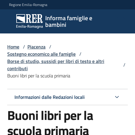
Vai al contenuto
Vai alla navigazione
Vai al footer
Regione Emilia-Romagna
Informa famiglie e
Informa
bambini
famiglie
e
bambini
Home
/
Piacenza
/
Sostegno economico alle famiglie
/
Borse di studio, sussidi per libri di testo e altri
/
contributi
Argomenti
Buoni libri per la scuola primaria
Servizi
Informazioni dalle Redazioni locali
Buoni libri per la
Centri
per
le
scuola primaria
famiglie