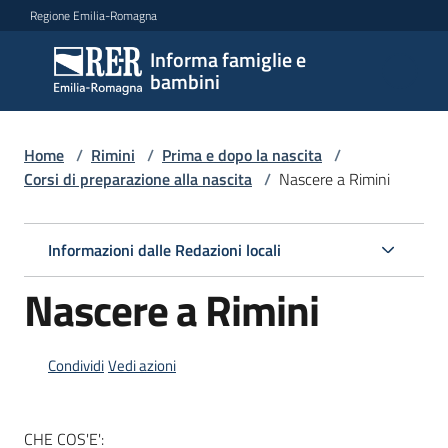
Vai al contenuto
Vai alla navigazione
Vai al footer
Regione Emilia-Romagna
Informa famiglie e
Informa
bambini
famiglie
e
bambini
Home
/
Rimini
/
Prima e dopo la nascita
/
Corsi di preparazione alla nascita
/
Nascere a Rimini
Argomenti
Informazioni dalle Redazioni locali
Nascere a Rimini
Servizi
Centri
Condividi
Vedi azioni
per
le
famiglie
CHE COS'E':