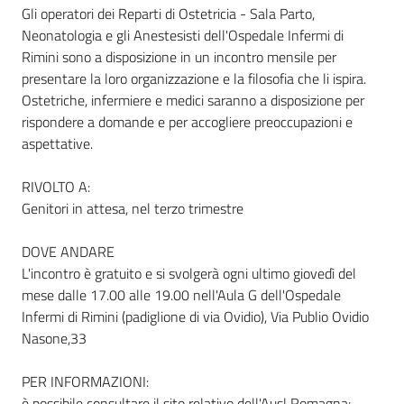
Gli operatori dei Reparti di Ostetricia - Sala Parto,
Neonatologia e gli Anestesisti dell'Ospedale Infermi di
Rimini sono a disposizione in un incontro mensile per
Informazioni
presentare la loro organizzazione e la filosofia che li ispira.
locali
Ostetriche, infermiere e medici saranno a disposizione per
rispondere a domande e per accogliere preoccupazioni e
aspettative.
RIVOLTO A:
Genitori in attesa, nel terzo trimestre
Newsletter
DOVE ANDARE
L'incontro è gratuito e si svolgerà ogni ultimo giovedì del
mese dalle 17.00 alle 19.00 nell'Aula G dell'Ospedale
Infermi di Rimini (padiglione di via Ovidio), Via Publio Ovidio
Nasone,33
PER INFORMAZIONI:
è possibile consultare il sito relativo dell'Ausl Romagna: