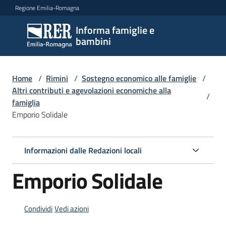
Vai al contenuto
Vai alla navigazione
Vai al footer
Regione Emilia-Romagna
Informa famiglie e
Informa
bambini
famiglie
e
bambini
Home
/
Rimini
/
Sostegno economico alle famiglie
/
Altri contributi e agevolazioni economiche alla
/
famiglia
Emporio Solidale
Argomenti
Informazioni dalle Redazioni locali
Servizi
Emporio Solidale
Centri
per
le
Condividi
Vedi azioni
famiglie