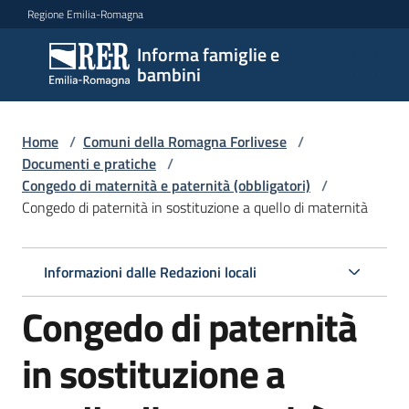
Vai al contenuto
Vai alla navigazione
Vai al footer
Regione Emilia-Romagna
Informa famiglie e
Informa
bambini
famiglie
e
bambini
Home
/
Comuni della Romagna Forlivese
/
Documenti e pratiche
/
Congedo di maternità e paternità (obbligatori)
/
Congedo di paternità in sostituzione a quello di maternità
Argomenti
Informazioni dalle Redazioni locali
Servizi
Congedo di paternità
Centri
per
in sostituzione a
le
famiglie