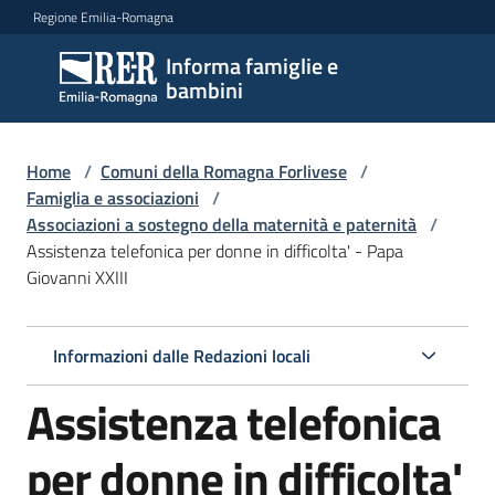
Vai al contenuto
Vai alla navigazione
Vai al footer
Regione Emilia-Romagna
Informa famiglie e
Informa
bambini
famiglie
e
bambini
Home
/
Comuni della Romagna Forlivese
/
Famiglia e associazioni
/
Associazioni a sostegno della maternità e paternità
/
Assistenza telefonica per donne in difficolta' - Papa
Argomenti
Giovanni XXIII
Servizi
Informazioni dalle Redazioni locali
Assistenza telefonica
Centri
per
le
per donne in difficolta'
famiglie