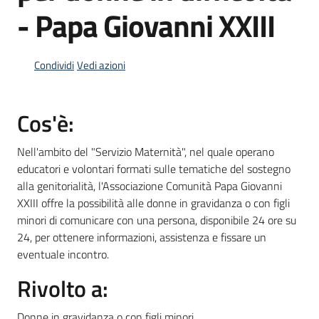
- Papa Giovanni XXIII
Informazioni
Condividi
Vedi azioni
locali
Cos'è:
Nell'ambito del "Servizio Maternità", nel quale operano
educatori e volontari formati sulle tematiche del sostegno
Newsletter
alla genitorialità, l'Associazione Comunità Papa Giovanni
XXIII offre la possibilità alle donne in gravidanza o con figli
minori di comunicare con una persona, disponibile 24 ore su
24, per ottenere informazioni, assistenza e fissare un
eventuale incontro.
Rivolto a:
Donne in gravidanza o con figli minori.