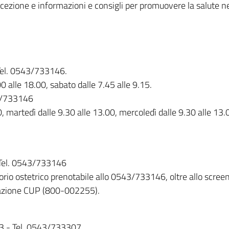
cezione e informazioni e consigli per promuovere la salute ne
 Tel. 0543/733146.
00 alle 18.00, sabato dalle 7.45 alle 9.15.
43/733146
0, martedì dalle 9.30 alle 13.00, mercoledì dalle 9.30 alle 13.
- Tel. 0543/733146
torio ostetrico prenotabile allo 0543/733146, oltre allo scre
otazione CUP (800-002255).
 33 - Tel. 0543/733307