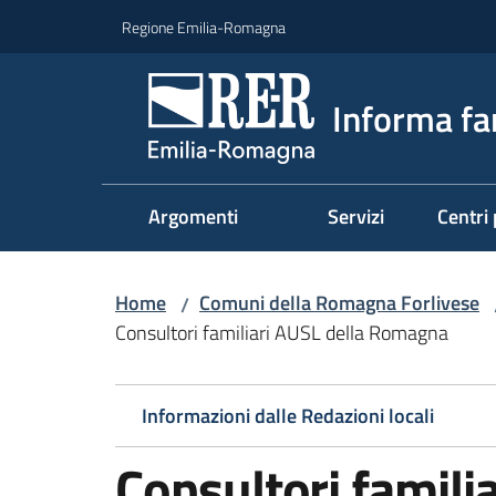
Vai al contenuto
Vai alla navigazione
Vai al footer
Regione Emilia-Romagna
Informa fa
Argomenti
Servizi
Centri 
Home
Comuni della Romagna Forlivese
/
Consultori familiari AUSL della Romagna
Informazioni dalle Redazioni locali
Consultori famili