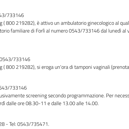
 0543/733146
ning ( 800 219282), è attivo un ambulatorio ginecologico al q
orio familiare di Forlì al numero 0543/733146 dal lunedì al v
l: 0543/733146
ing ( 800 219282), si eroga un'ora di tamponi vaginali (prenota
: 0543/733146
esclusivamente screening secondo programmazione. Per necess
ì dalle ore 08.30-11 e dalle 13.00 alle 14.00.
 28 - Tel: 0543/735471.