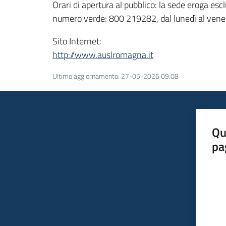
Orari di apertura al pubblico: la sede eroga 
numero verde: 800 219282, dal lunedì al venerd
Sito Internet:
http://www.auslromagna.it
Ultimo aggiornamento
:
27-05-2026 09:08
Qu
pa
Valut