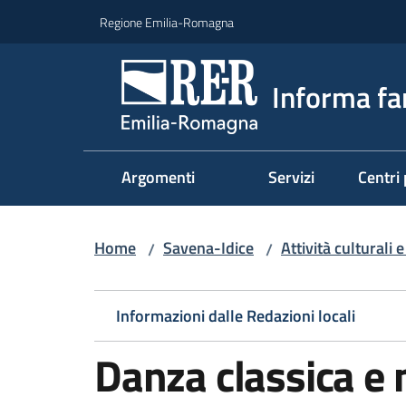
Vai al contenuto
Vai alla navigazione
Vai al footer
Regione Emilia-Romagna
Informa fa
Argomenti
Servizi
Centri 
Home
Savena-Idice
Attività culturali 
/
/
Informazioni dalle Redazioni locali
Danza classica e