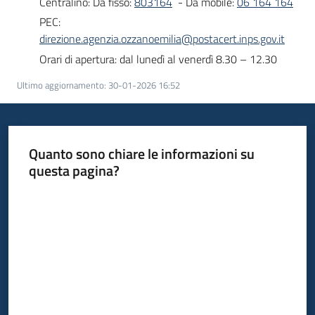
Centralino: Da fisso:
803164
- Da mobile:
06 164 164
PEC:
direzione.agenzia.ozzanoemilia@postacert.inps.gov.it
Orari di apertura: dal lunedì al venerdì 8.30 – 12.30
Ultimo aggiornamento
:
30-01-2026 16:52
Quanto sono chiare le informazioni su
questa pagina?
Valuta da 1 a 5 stelle