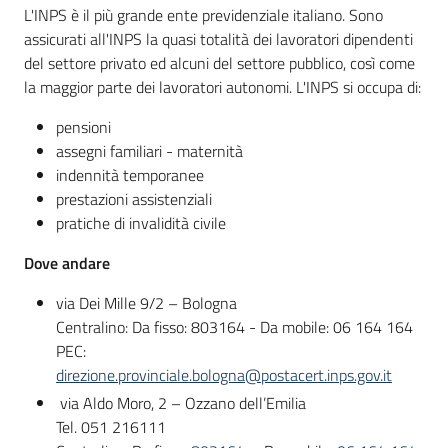
L'INPS è il più grande ente previdenziale italiano. Sono
assicurati all'INPS la quasi totalità dei lavoratori dipendenti
del settore privato ed alcuni del settore pubblico, così come
Informazioni
la maggior parte dei lavoratori autonomi. L'INPS si occupa di:
locali
pensioni
assegni familiari - maternità
indennità temporanee
prestazioni assistenziali
pratiche di invalidità civile
Newsletter
Dove andare
via Dei Mille 9/2 – Bologna
Centralino: Da fisso: 803164 - Da mobile: 06 164 164
PEC:
direzione.provinciale.bologna@postacert.inps.gov.it
via Aldo Moro, 2 – Ozzano dell’Emilia
Tel. 051 216111