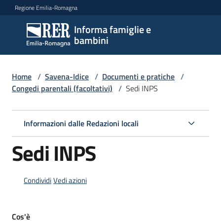
Vai al contenuto
Vai alla navigazione
Vai al footer
Regione Emilia-Romagna
Informa famiglie e
Informa
bambini
famiglie
e
bambini
Home
/
Savena-Idice
/
Documenti e pratiche
/
Congedi parentali (facoltativi)
/
Sedi INPS
Argomenti
Informazioni dalle Redazioni locali
Sedi INPS
Servizi
Centri
Condividi
Vedi azioni
per
le
famiglie
Cos'è