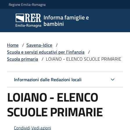
Vai al contenuto
Vai alla navigazione
Vai al footer
Regione Emilia-Romagna
Informa famiglie e
Informa
bambini
famiglie
e
bambini
Home
/
Savena-Idice
/
Scuola e servizi educativi per l'infanzia
/
Scuola primaria
/
LOIANO - ELENCO SCUOLE PRIMARIE
Argomenti
Informazioni dalle Redazioni locali
Servizi
LOIANO - ELENCO
Centri
SCUOLE PRIMARIE
per
le
famiglie
Condividi
Vedi azioni