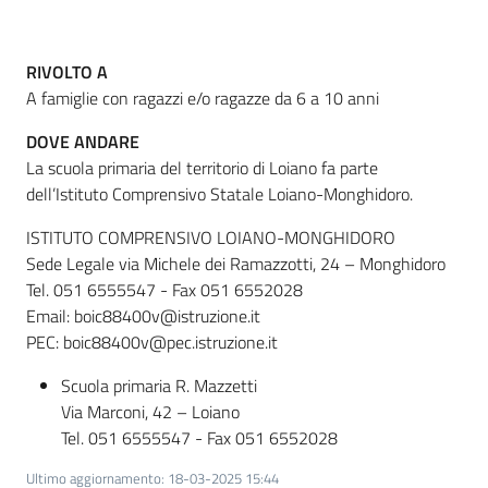
RIVOLTO A
Informazioni
A famiglie con ragazzi e/o ragazze da 6 a 10 anni
locali
DOVE ANDARE
La scuola primaria del territorio di Loiano fa parte
dell’Istituto Comprensivo Statale Loiano-Monghidoro.
ISTITUTO COMPRENSIVO LOIANO-MONGHIDORO
Sede Legale via Michele dei Ramazzotti, 24 – Monghidoro
Newsletter
Tel. 051 6555547 - Fax 051 6552028
Email: boic88400v@istruzione.it
PEC: boic88400v@pec.istruzione.it
Scuola primaria R. Mazzetti
Via Marconi, 42 – Loiano
Tel. 051 6555547 - Fax 051 6552028
Ultimo aggiornamento
:
18-03-2025 15:44