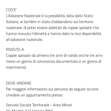
COS'E'
L'Adozione Nazionale è la possibilità, data dallo Stato
Informazioni
Italiano, ai bambini in stato d'abbandono sul territorio
locali
nazionale, di poter essere adottati da coppie sposate che
hanno ricevuto l'idoneità e hanno dato la loro disponibilità
all'adozione nazionale.
RIVOLTO A
Coppie sposate da almeno tre anni (è valido anche tre anni
Newsletter
meno un giorno di convivenza documentata e un giorno di
matrimonio).
DOVE ANDARE
Per maggiori informazioni sul percorso da seguire occorre
chiedere un appuntamento presso:
Servizio Sociale Territoriale - Area Minori
Via Mazzini 5/3 Vignola (Mo)