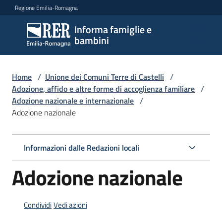
Vai al contenuto
Vai alla navigazione
Vai al footer
Regione Emilia-Romagna
Informa famiglie e
Informa
bambini
famiglie
e
bambini
Home
/
Unione dei Comuni Terre di Castelli
/
Adozione, affido e altre forme di accoglienza familiare
/
Adozione nazionale e internazionale
/
Adozione nazionale
Argomenti
Informazioni dalle Redazioni locali
Servizi
Adozione nazionale
Centri
per
le
Condividi
Vedi azioni
famiglie