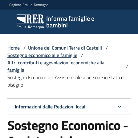
Vai al contenuto
Vai alla navigazione
Vai al footer
Regione Emilia-Romagna
Informa famiglie e
Informa
bambini
famiglie
e
bambini
Home
/
Unione dei Comuni Terre di Castelli
/
Sostegno economico alle famiglie
/
Altri contributi e agevolazioni economiche alla
/
famiglia
Argomenti
Sostegno Economico - Assistenziale a persone in stato di
bisogno
Servizi
Informazioni dalle Redazioni locali
Centri
Sostegno Economico -
per
le
famiglie