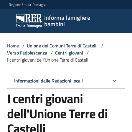
Vai al contenuto
Vai alla navigazione
Vai al footer
Regione Emilia-Romagna
Informa famiglie e
Informa
bambini
famiglie
e
bambini
Home
/
Unione dei Comuni Terre di Castelli
/
Verso l'adolescenza
/
Centri giovani
/
I centri giovani dell'Unione Terre di Castelli
Argomenti
Informazioni dalle Redazioni locali
Servizi
I centri giovani
Centri
dell'Unione Terre di
per
le
Castelli
famiglie