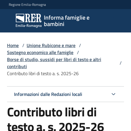
Vai al contenuto
Vai alla navigazione
Vai al footer
Regione Emilia-Romagna
Informa famiglie e
Informa
bambini
famiglie
e
bambini
Home
/
Unione Rubicone e mare
/
Sostegno economico alle famiglie
/
Borse di studio, sussidi per libri di testo e altri
/
contributi
Argomenti
Contributo libri di testo a. s. 2025-26
Servizi
Informazioni dalle Redazioni locali
Contributo libri di
Centri
per
le
testo a. s. 2025-26
famiglie