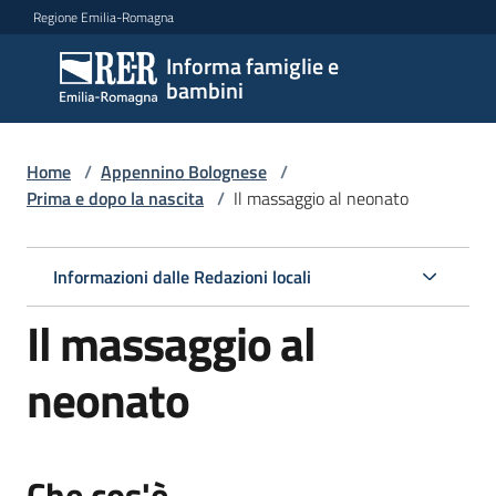
Vai al contenuto
Vai alla navigazione
Vai al footer
Regione Emilia-Romagna
Informa famiglie e
Informa
bambini
famiglie
e
bambini
Home
/
Appennino Bolognese
/
Prima e dopo la nascita
/
Il massaggio al neonato
Argomenti
Informazioni dalle Redazioni locali
Il massaggio al
Servizi
neonato
Centri
per
le
Che cos'è
famiglie