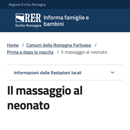
Vai al contenuto
Vai alla navigazione
Vai al footer
Regione Emilia-Romagna
Informa famiglie e
Informa
bambini
famiglie
e
bambini
Home
/
Comuni della Romagna Forlivese
/
Prima e dopo la nascita
/
Il massaggio al neonato
Argomenti
Informazioni dalle Redazioni locali
Il massaggio al
Servizi
neonato
Centri
per
le
famiglie