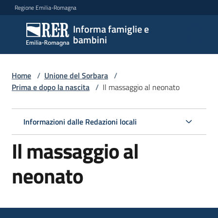
Vai al contenuto
Vai alla navigazione
Vai al footer
Regione Emilia-Romagna
Informa famiglie e
Informa
bambini
famiglie
e
bambini
Home
/
Unione del Sorbara
/
Prima e dopo la nascita
/
Il massaggio al neonato
Argomenti
Informazioni dalle Redazioni locali
Il massaggio al
Servizi
neonato
Centri
per
le
famiglie