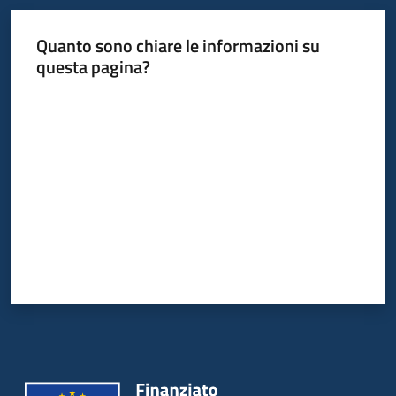
Quanto sono chiare le informazioni su
Informazioni
questa pagina?
locali
Valuta da 1 a 5 stelle
Newsletter