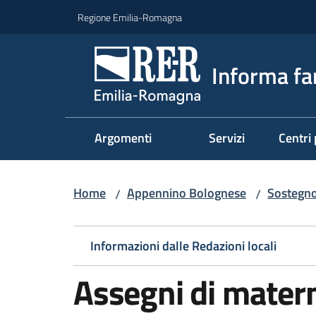
Vai al contenuto
Vai alla navigazione
Vai al footer
Regione Emilia-Romagna
Informa fa
Argomenti
Servizi
Centri 
Home
Appennino Bolognese
Sostegno
/
/
Informazioni dalle Redazioni locali
Assegni di mater