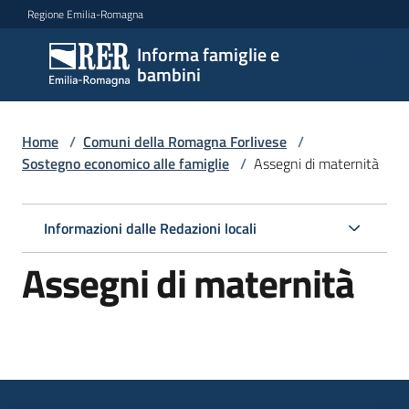
Vai al contenuto
Vai alla navigazione
Vai al footer
Regione Emilia-Romagna
Informa famiglie e
Informa
bambini
famiglie
e
bambini
Home
/
Comuni della Romagna Forlivese
/
Sostegno economico alle famiglie
/
Assegni di maternità
Argomenti
Informazioni dalle Redazioni locali
Assegni di maternità
Servizi
Centri
per
le
famiglie