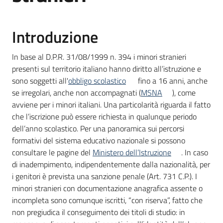
Introduzione
Informazioni
locali
In base al D.P.R. 31/08/1999 n. 394 i minori stranieri
presenti sul territorio italiano hanno diritto all’istruzione e
sono soggetti all'
obbligo scolastico
fino a 16 anni, anche
se irregolari, anche non accompagnati (
MSNA
), come
avviene per i minori italiani. Una particolarità riguarda il fatto
che l’iscrizione può essere richiesta in qualunque periodo
Newsletter
dell’anno scolastico. Per una panoramica sui percorsi
formativi del sistema educativo nazionale si possono
consultare le pagine del
Ministero dell’Istruzione
. In caso
di inadempimento, indipendentemente dalla nazionalità, per
i genitori è prevista una sanzione penale (Art. 731 C.P.). I
minori stranieri con documentazione anagrafica assente o
incompleta sono comunque iscritti, “con riserva”, fatto che
non pregiudica il conseguimento dei titoli di studio: in