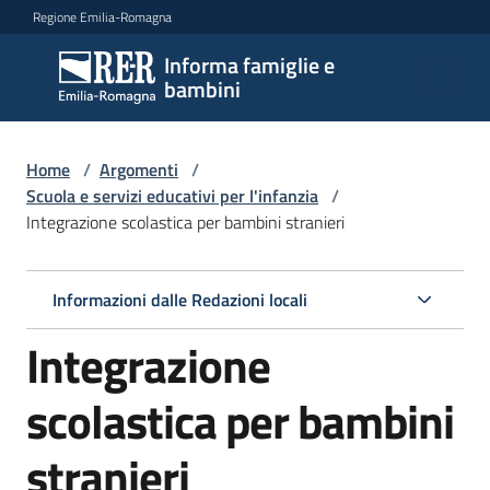
Vai al contenuto
Vai alla navigazione
Vai al footer
Regione Emilia-Romagna
Informa famiglie e
Informa
bambini
famiglie
e
bambini
Home
/
Argomenti
/
Scuola e servizi educativi per l'infanzia
/
Integrazione scolastica per bambini stranieri
Argomenti
Informazioni dalle Redazioni locali
Servizi
Integrazione
Centri
scolastica per bambini
per
le
stranieri
famiglie