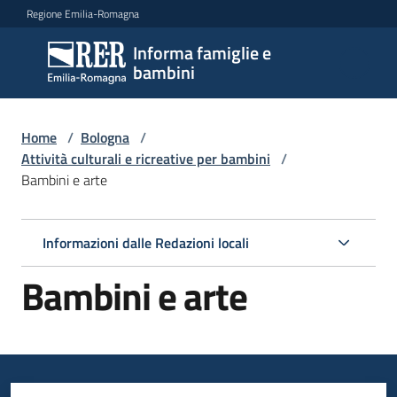
Vai al contenuto
Vai alla navigazione
Vai al footer
Regione Emilia-Romagna
Informa famiglie e
Informa
bambini
famiglie
e
bambini
Home
/
Bologna
/
Attività culturali e ricreative per bambini
/
Bambini e arte
Argomenti
Informazioni dalle Redazioni locali
Servizi
Bambini e arte
Centri
per
le
famiglie