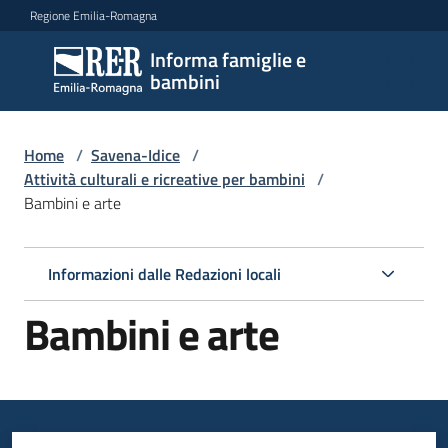
Vai al contenuto
Vai alla navigazione
Vai al footer
Regione Emilia-Romagna
Informa famiglie e
Informa
bambini
famiglie
e
bambini
Home
/
Savena-Idice
/
Attività culturali e ricreative per bambini
/
Bambini e arte
Argomenti
Informazioni dalle Redazioni locali
Servizi
Bambini e arte
Centri
per
le
famiglie