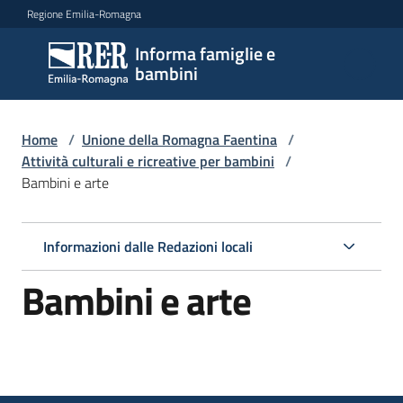
Vai al contenuto
Vai alla navigazione
Vai al footer
Regione Emilia-Romagna
Informa famiglie e
Informa
bambini
famiglie
e
bambini
Home
/
Unione della Romagna Faentina
/
Attività culturali e ricreative per bambini
/
Bambini e arte
Argomenti
Informazioni dalle Redazioni locali
Servizi
Bambini e arte
Centri
per
le
famiglie