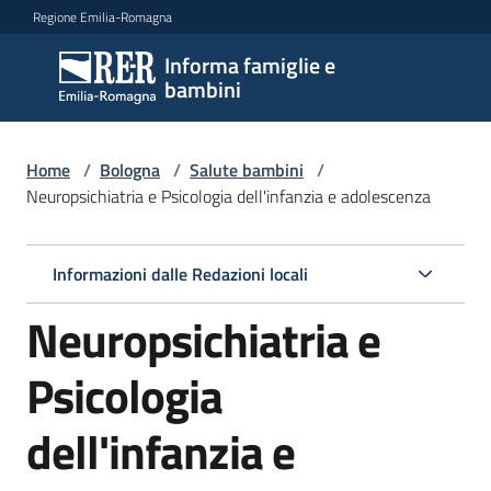
Vai al contenuto
Vai alla navigazione
Vai al footer
Regione Emilia-Romagna
Informa famiglie e
Informa
bambini
famiglie
e
bambini
Home
/
Bologna
/
Salute bambini
/
Neuropsichiatria e Psicologia dell'infanzia e adolescenza
Argomenti
Informazioni dalle Redazioni locali
Neuropsichiatria e
Servizi
Psicologia
Centri
per
dell'infanzia e
le
famiglie