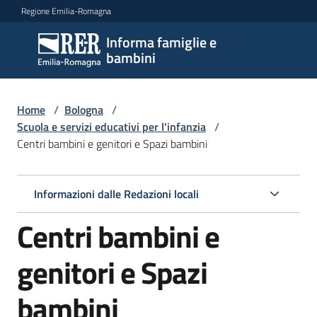
Vai al contenuto
Vai alla navigazione
Vai al footer
Regione Emilia-Romagna
Informa famiglie e
Informa
bambini
famiglie
e
bambini
Home
/
Bologna
/
Scuola e servizi educativi per l'infanzia
/
Centri bambini e genitori e Spazi bambini
Argomenti
Informazioni dalle Redazioni locali
Servizi
Centri bambini e
Centri
genitori e Spazi
per
le
bambini
famiglie