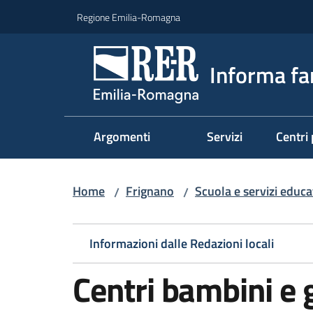
Vai al contenuto
Vai alla navigazione
Vai al footer
Regione Emilia-Romagna
Informa fa
Argomenti
Servizi
Centri 
Home
Frignano
Scuola e servizi educat
/
/
Informazioni dalle Redazioni locali
Centri bambini e 