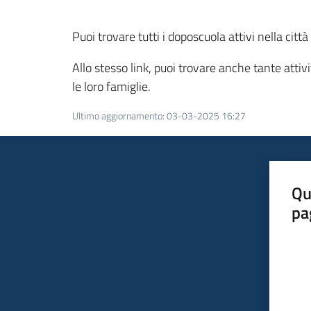
Puoi trovare tutti i doposcuola attivi nella citt
Allo stesso link, puoi trovare anche tante attivi
le loro famiglie.
Ultimo aggiornamento
:
03-03-2025 16:27
Qu
pa
Valut