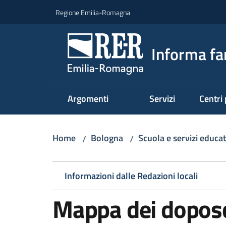
Vai al contenuto
Vai alla navigazione
Vai al footer
Regione Emilia-Romagna
Informa fa
Argomenti
Servizi
Centri 
Home
Bologna
Scuola e servizi educati
/
/
Informazioni dalle Redazioni locali
Mappa dei doposc