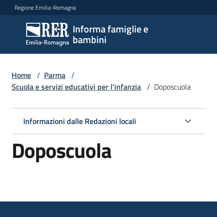
Vai al contenuto
Vai alla navigazione
Vai al footer
Regione Emilia-Romagna
Informa famiglie e
Informa
bambini
famiglie
e
bambini
Home
/
Parma
/
Scuola e servizi educativi per l'infanzia
/
Doposcuola
Argomenti
Informazioni dalle Redazioni locali
Doposcuola
Servizi
Centri
per
le
famiglie