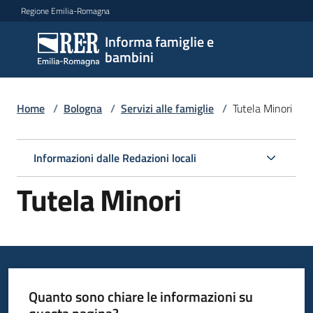
Vai al contenuto
Vai alla navigazione
Vai al footer
Regione Emilia-Romagna
Informa famiglie e
Informa
bambini
famiglie
e
bambini
Home
/
Bologna
/
Servizi alle famiglie
/
Tutela Minori
Informazioni dalle Redazioni locali
Argomenti
Tutela Minori
Servizi
Menu selezionato
Centri
per
le
Quanto sono chiare le informazioni su
famiglie