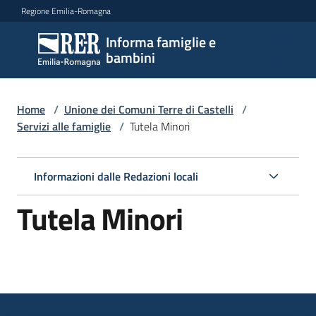
Vai al contenuto
Vai alla navigazione
Vai al footer
Regione Emilia-Romagna
Informa famiglie e
Informa
bambini
famiglie
e
bambini
Home
/
Unione dei Comuni Terre di Castelli
/
Servizi alle famiglie
/
Tutela Minori
Argomenti
Informazioni dalle Redazioni locali
Tutela Minori
Servizi
Menu selezionato
Centri
per
le
famiglie