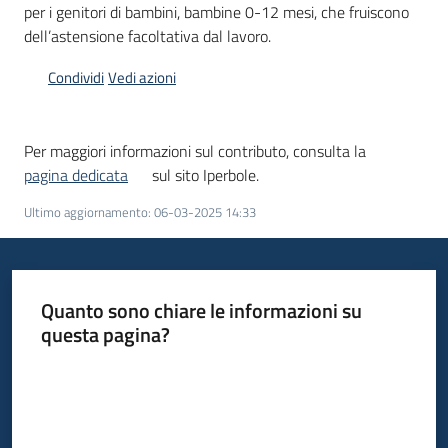
per i genitori di bambini, bambine 0-12 mesi, che fruiscono
dell’astensione facoltativa dal lavoro.
Informazioni
Condividi
Vedi azioni
locali
Per maggiori informazioni sul contributo, consulta la
pagina dedicata
sul sito Iperbole.
Ultimo aggiornamento
:
06-03-2025 14:33
Newsletter
Quanto sono chiare le informazioni su
questa pagina?
Valuta da 1 a 5 stelle