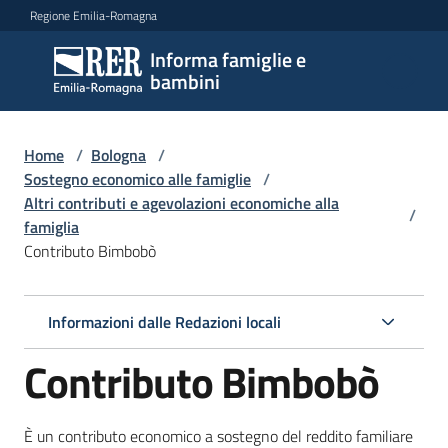
Vai al contenuto
Vai alla navigazione
Vai al footer
Regione Emilia-Romagna
Informa famiglie e
Informa
bambini
famiglie
e
bambini
Home
/
Bologna
/
Sostegno economico alle famiglie
/
Altri contributi e agevolazioni economiche alla
/
famiglia
Argomenti
Contributo Bimbobò
Servizi
Informazioni dalle Redazioni locali
Contributo Bimbobò
Centri
per
le
È un contributo economico a sostegno del reddito familiare
famiglie