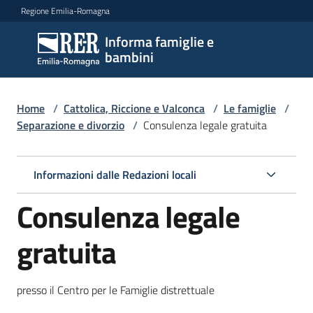
Vai al contenuto
Vai alla navigazione
Vai al footer
Regione Emilia-Romagna
Informa famiglie e
Informa
bambini
famiglie
e
bambini
Home
/
Cattolica, Riccione e Valconca
/
Le famiglie
/
Separazione e divorzio
/
Consulenza legale gratuita
Argomenti
Informazioni dalle Redazioni locali
Consulenza legale
Servizi
gratuita
Centri
per
le
presso il Centro per le Famiglie distrettuale
famiglie