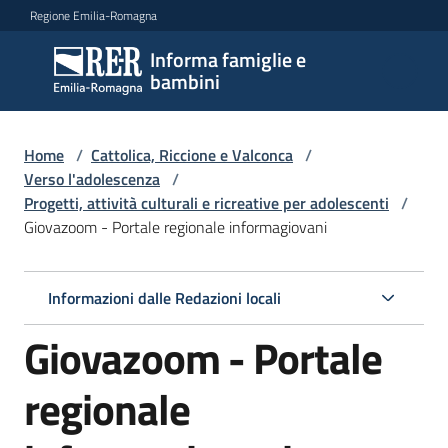
Vai al contenuto
Vai alla navigazione
Vai al footer
Regione Emilia-Romagna
Informa famiglie e
Informa
bambini
famiglie
e
bambini
Home
/
Cattolica, Riccione e Valconca
/
Verso l'adolescenza
/
Progetti, attività culturali e ricreative per adolescenti
/
Giovazoom - Portale regionale informagiovani
Argomenti
Informazioni dalle Redazioni locali
Servizi
Giovazoom - Portale
Centri
per
regionale
le
famiglie