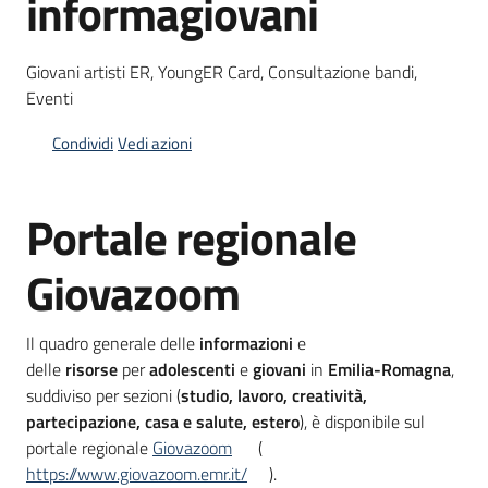
informagiovani
Giovani artisti ER, YoungER Card, Consultazione bandi,
Informazioni
Eventi
locali
Condividi
Vedi azioni
Portale regionale
Newsletter
Giovazoom
Il quadro generale delle
informazioni
e
delle
risorse
per
adolescenti
e
giovani
in
Emilia-Romagna
,
suddiviso per sezioni (
studio, lavoro, creatività,
partecipazione, casa e salute, estero
), è disponibile sul
portale regionale
Giovazoom
(
https://www.giovazoom.emr.it/
).