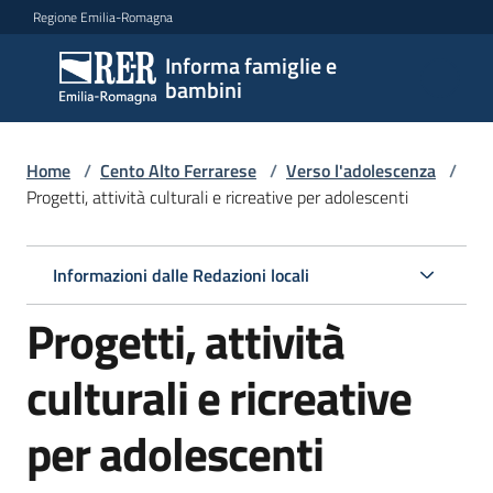
Vai al contenuto
Vai alla navigazione
Vai al footer
Regione Emilia-Romagna
Informa famiglie e
Informa
bambini
famiglie
e
bambini
Home
/
Cento Alto Ferrarese
/
Verso l'adolescenza
/
Progetti, attività culturali e ricreative per adolescenti
Argomenti
Informazioni dalle Redazioni locali
Progetti, attività
Servizi
culturali e ricreative
Centri
per
per adolescenti
le
famiglie