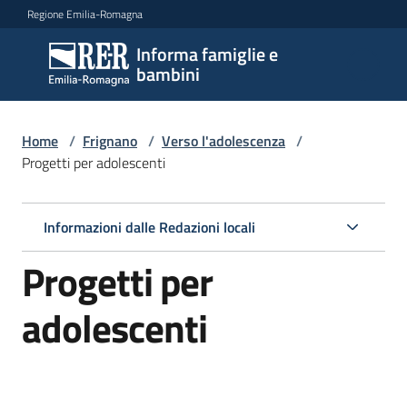
Vai al contenuto
Vai alla navigazione
Vai al footer
Regione Emilia-Romagna
Informa famiglie e
Informa
bambini
famiglie
e
bambini
Home
/
Frignano
/
Verso l'adolescenza
/
Progetti per adolescenti
Argomenti
Informazioni dalle Redazioni locali
Progetti per
Servizi
adolescenti
Centri
per
le
famiglie