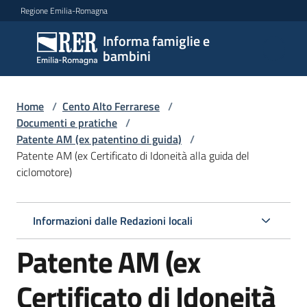
Vai al contenuto
Vai alla navigazione
Vai al footer
Regione Emilia-Romagna
Informa famiglie e
Informa
bambini
famiglie
e
bambini
Home
/
Cento Alto Ferrarese
/
Documenti e pratiche
/
Patente AM (ex patentino di guida)
/
Patente AM (ex Certificato di Idoneità alla guida del
Argomenti
ciclomotore)
Servizi
Informazioni dalle Redazioni locali
Patente AM (ex
Centri
per
le
Certificato di Idoneità
famiglie