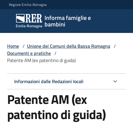
Vai al contenuto
Vai alla navigazione
Vai al footer
Regione Emilia-Romagna
Informa famiglie e
Informa
bambini
famiglie
e
bambini
Home
/
Unione dei Comuni della Bassa Romagna
/
Documenti e pratiche
/
Patente AM (ex patentino di guida)
Argomenti
Informazioni dalle Redazioni locali
Servizi
Patente AM (ex
Centri
patentino di guida)
per
le
famiglie