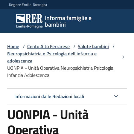
Vai al contenuto
Vai alla navigazione
Vai al footer
Regione Emilia-Romagna
Informa famiglie e
Informa
bambini
famiglie
e
bambini
Home
/
Cento Alto Ferrarese
/
Salute bambini
/
Neuropsichiatria e Psicologia dell'infanzia e
/
adolescenza
UONPIA - Unità Operativa Neuropsichiatria Psicologia
Argomenti
Infanzia Adolescenza
Servizi
Informazioni dalle Redazioni locali
UONPIA - Unità
Centri
per
le
Operativa
famiglie