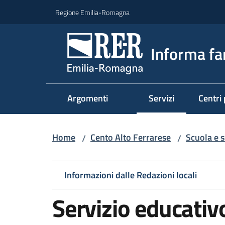
Vai al contenuto
Vai alla navigazione
Vai al footer
Regione Emilia-Romagna
Informa fa
Argomenti
Servizi
Centri 
Menu selezionato
Home
Cento Alto Ferrarese
Scuola e s
/
/
Informazioni dalle Redazioni locali
Servizio educativ