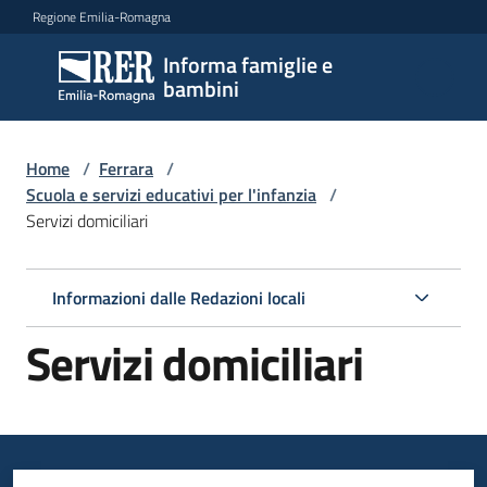
Vai al contenuto
Vai alla navigazione
Vai al footer
Regione Emilia-Romagna
Informa famiglie e
Informa
bambini
famiglie
e
bambini
Home
/
Ferrara
/
Scuola e servizi educativi per l'infanzia
/
Servizi domiciliari
Argomenti
Informazioni dalle Redazioni locali
Servizi
Servizi domiciliari
Menu selezionato
Centri
per
le
famiglie