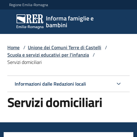
Vai al contenuto
Vai alla navigazione
Vai al footer
Regione Emilia-Romagna
Informa famiglie e
Informa
bambini
famiglie
e
bambini
Home
/
Unione dei Comuni Terre di Castelli
/
Scuola e servizi educativi per l'infanzia
/
Servizi domiciliari
Argomenti
Informazioni dalle Redazioni locali
Servizi
Servizi domiciliari
Menu selezionato
Centri
per
le
famiglie