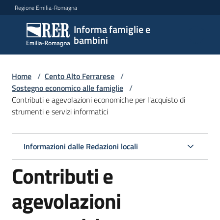
Vai al contenuto
Vai alla navigazione
Vai al footer
Regione Emilia-Romagna
Informa famiglie e
Informa
bambini
famiglie
e
bambini
Home
/
Cento Alto Ferrarese
/
Sostegno economico alle famiglie
/
Contributi e agevolazioni economiche per l'acquisto di
strumenti e servizi informatici
Argomenti
Informazioni dalle Redazioni locali
Servizi
Contributi e
Centri
per
agevolazioni
le
famiglie