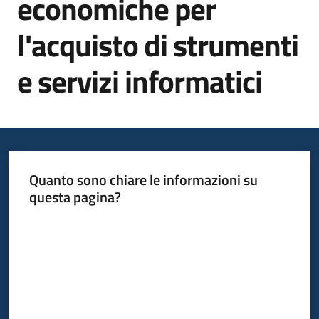
economiche per
l'acquisto di strumenti
Informazioni
locali
e servizi informatici
Newsletter
Quanto sono chiare le informazioni su
questa pagina?
Valuta da 1 a 5 stelle