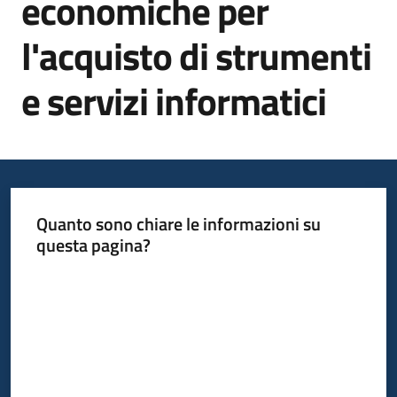
economiche per
l'acquisto di strumenti
Informazioni
locali
e servizi informatici
Newsletter
Quanto sono chiare le informazioni su
questa pagina?
Valuta da 1 a 5 stelle