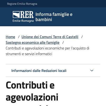
Vai al contenuto
Vai alla navigazione
Vai al footer
Regione Emilia-Romagna
Informa famiglie e
Informa
bambini
famiglie
e
bambini
Home
/
Unione dei Comuni Terre di Castelli
/
Sostegno economico alle famiglie
/
Contributi e agevolazioni economiche per l'acquisto di
strumenti e servizi informatici
Argomenti
Informazioni dalle Redazioni locali
Servizi
Contributi e
Centri
per
agevolazioni
le
famiglie