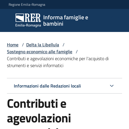
Vai al contenuto
Vai alla navigazione
Vai al footer
Regione Emilia-Romagna
Informa famiglie e
Informa
bambini
famiglie
e
bambini
Home
/
Delta la Libellula
/
Sostegno economico alle famiglie
/
Contributi e agevolazioni economiche per l'acquisto di
strumenti e servizi informatici
Argomenti
Informazioni dalle Redazioni locali
Servizi
Contributi e
Centri
per
agevolazioni
le
famiglie