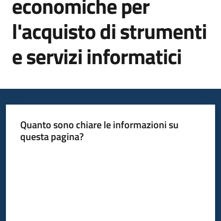
economiche per
l'acquisto di strumenti
Informazioni
locali
e servizi informatici
Newsletter
Quanto sono chiare le informazioni su
questa pagina?
Valuta da 1 a 5 stelle