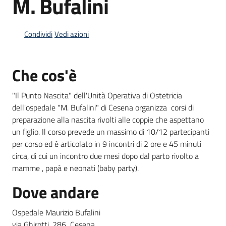
M. Bufalini
Condividi
Vedi azioni
Informazioni
locali
Che cos'è
"Il Punto Nascita" dell'Unità Operativa di Ostetricia
dell'ospedale "M. Bufalini" di Cesena organizza corsi di
preparazione alla nascita rivolti alle coppie che aspettano
Newsletter
un figlio. Il corso prevede un massimo di 10/12 partecipanti
per corso ed è articolato in 9 incontri di 2 ore e 45 minuti
circa, di cui un incontro due mesi dopo dal parto rivolto a
mamme , papà e neonati (baby party).
Dove andare
Ospedale Maurizio Bufalini
via Ghirotti, 286 Cesena