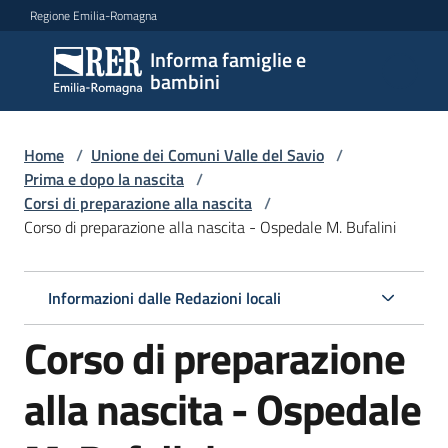
Vai al contenuto
Vai alla navigazione
Vai al footer
Regione Emilia-Romagna
Informa famiglie e
Informa
bambini
famiglie
e
bambini
Home
/
Unione dei Comuni Valle del Savio
/
Prima e dopo la nascita
/
Corsi di preparazione alla nascita
/
Corso di preparazione alla nascita - Ospedale M. Bufalini
Argomenti
Informazioni dalle Redazioni locali
Servizi
Corso di preparazione
Centri
per
alla nascita - Ospedale
le
famiglie