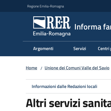
Vai al contenuto
Vai alla navigazione
Vai al footer
Regione Emilia-Romagna
Informa fa
Argomenti
Servizi
Centri 
Home
Unione dei Comuni Valle del Savio
/
Informazioni dalle Redazioni locali
Altri servizi sanit