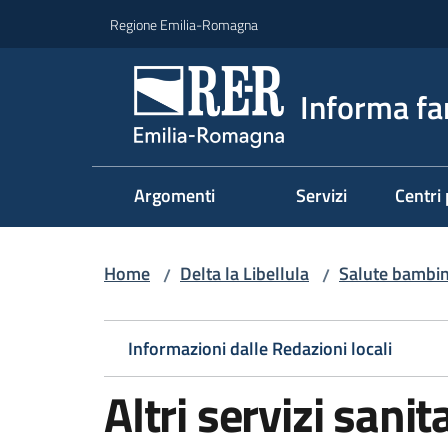
Vai al contenuto
Vai alla navigazione
Vai al footer
Regione Emilia-Romagna
Informa fa
Argomenti
Servizi
Centri 
Home
Delta la Libellula
Salute bambin
/
/
Informazioni dalle Redazioni locali
Altri servizi sanit