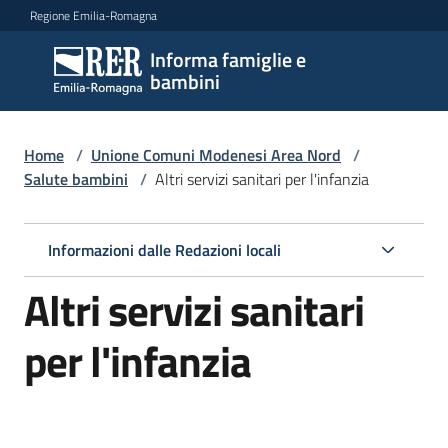
Vai al contenuto
Vai alla navigazione
Vai al footer
Regione Emilia-Romagna
Informa famiglie e
Informa
bambini
famiglie
e
bambini
Home
/
Unione Comuni Modenesi Area Nord
/
Salute bambini
/
Altri servizi sanitari per l'infanzia
Argomenti
Informazioni dalle Redazioni locali
Altri servizi sanitari
Servizi
per l'infanzia
Centri
per
le
famiglie