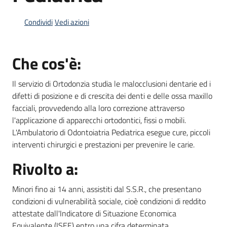
Condividi
Vedi azioni
Informazioni
locali
Che cos'è:
Il servizio di Ortodonzia studia le malocclusioni dentarie ed i
difetti di posizione e di crescita dei denti e delle ossa maxillo
facciali, provvedendo alla loro correzione attraverso
l'applicazione di apparecchi ortodontici, fissi o mobili.
Newsletter
L'Ambulatorio di Odontoiatria Pediatrica esegue cure, piccoli
interventi chirurgici e prestazioni per prevenire le carie.
Rivolto a:
Minori fino ai 14 anni, assistiti dal S.S.R., che presentano
condizioni di vulnerabilità sociale, cioè condizioni di reddito
attestate dall'Indicatore di Situazione Economica
Equivalente (ISEE) entro una cifra determinata