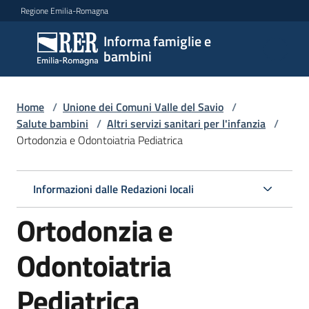
Vai al contenuto
Vai alla navigazione
Vai al footer
Regione Emilia-Romagna
Informa famiglie e
Informa
bambini
famiglie
e
bambini
Home
/
Unione dei Comuni Valle del Savio
/
Salute bambini
/
Altri servizi sanitari per l'infanzia
/
Ortodonzia e Odontoiatria Pediatrica
Argomenti
Informazioni dalle Redazioni locali
Servizi
Ortodonzia e
Centri
Odontoiatria
per
le
Pediatrica
famiglie