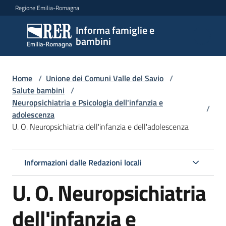
Vai al contenuto
Vai alla navigazione
Vai al footer
Regione Emilia-Romagna
Informa famiglie e
Informa
bambini
famiglie
e
bambini
Home
/
Unione dei Comuni Valle del Savio
/
Salute bambini
/
Neuropsichiatria e Psicologia dell'infanzia e
/
adolescenza
Argomenti
U. O. Neuropsichiatria dell'infanzia e dell'adolescenza
Servizi
Informazioni dalle Redazioni locali
Menu selezionato
U. O. Neuropsichiatria
Centri
per
le
dell'infanzia e
famiglie